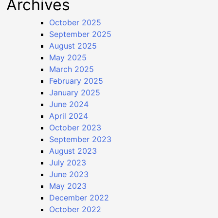
Archives
a
October 2025
September 2025
v
August 2025
May 2025
i
March 2025
February 2025
g
January 2025
June 2024
a
April 2024
October 2023
t
September 2023
August 2023
i
July 2023
June 2023
o
May 2023
December 2022
n
October 2022