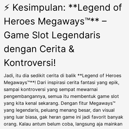
⚡ Kesimpulan: **Legend of
Heroes Megaways™** –
Game Slot Legendaris
dengan Cerita &
Kontroversi!
Jadi, itu dia sedikit cerita di balik **Legend of Heroes
Megaways™**! Dari inspirasi cerita fantasi yang epik,
sampai kontroversi yang sempat mewarnai
pengembangannya, semua itu membentuk game slot
yang kita kenal sekarang. Dengan fitur Megaways™
yang legendaris, peluang menang besar, dan visual
yang luar biasa, gak heran game ini jadi favorit banyak
orang. Kalau antum belum coba, langsung aja mainkan