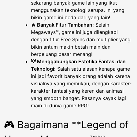
sekarang banyak game lain yang ikut
menggunakan teknologi serupa. Ini yang
bikin game ini beda dari yang lain!
🔥 Banyak Fitur Tambahan:
Selain
Megaways™, game ini juga dilengkapi
dengan fitur Free Spins dan multiplier yang
bikin antum makin betah main dan
berpeluang besar menang!
💡 Menggabungkan Estetika Fantasi dan
Teknologi:
Salah satu alasan kenapa game
ini jadi favorit banyak orang adalah karena
visualnya yang memukau, dengan karakter-
karakter fantasi yang keren dan animasi
yang smooth banget. Rasanya kayak lagi
main di dunia game RPG!
🎮 Bagaimana **Legend of