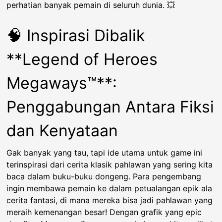
perhatian banyak pemain di seluruh dunia. 💥
🧠 Inspirasi Dibalik
**Legend of Heroes
Megaways™**:
Penggabungan Antara Fiksi
dan Kenyataan
Gak banyak yang tau, tapi ide utama untuk game ini
terinspirasi dari cerita klasik pahlawan yang sering kita
baca dalam buku-buku dongeng. Para pengembang
ingin membawa pemain ke dalam petualangan epik ala
cerita fantasi, di mana mereka bisa jadi pahlawan yang
meraih kemenangan besar! Dengan grafik yang epic