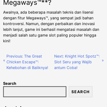
Megaways™**?
Awalnya, ada beberapa masalah teknis dan lisensi
dengan fitur Megaways™, yang sempat jadi bahan
kontroversi. Namun, dengan perbaikan dan inovasi
lebih lanjut, game ini berhasil mengatasi masalah dan
menjadi salah satu game slot paling populer hingga
kini!
Previous:
The Great
Next:
Knight Hot Spotz™:
P
Chicken Escape™:
Slot Seru yang Wajib
Kehebohan di Baliknya!
antum Coba!
o
s
Search
t
SEARCH
n