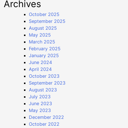
Archives
October 2025
September 2025
August 2025
May 2025
March 2025
February 2025
January 2025
June 2024
April 2024
October 2023
September 2023
August 2023
July 2023
June 2023
May 2023
December 2022
October 2022