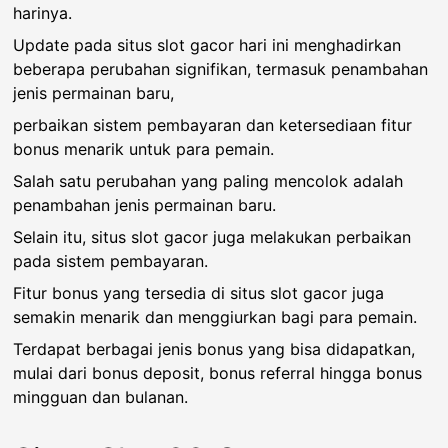
harinya.
Update pada situs slot gacor hari ini menghadirkan
beberapa perubahan signifikan, termasuk penambahan
jenis permainan baru,
perbaikan sistem pembayaran dan ketersediaan fitur
bonus menarik untuk para pemain.
Salah satu perubahan yang paling mencolok adalah
penambahan jenis permainan baru.
Selain itu, situs slot gacor juga melakukan perbaikan
pada sistem pembayaran.
Fitur bonus yang tersedia di situs slot gacor juga
semakin menarik dan menggiurkan bagi para pemain.
Terdapat berbagai jenis bonus yang bisa didapatkan,
mulai dari bonus deposit, bonus referral hingga bonus
mingguan dan bulanan.