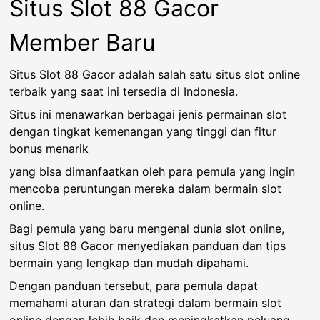
Situs Slot 88 Gacor
Member Baru
Situs Slot 88 Gacor adalah salah satu situs slot online
terbaik yang saat ini tersedia di Indonesia.
Situs ini menawarkan berbagai jenis permainan slot
dengan tingkat kemenangan yang tinggi dan fitur
bonus menarik
yang bisa dimanfaatkan oleh para pemula yang ingin
mencoba peruntungan mereka dalam bermain slot
online.
Bagi pemula yang baru mengenal dunia slot online,
situs Slot 88 Gacor menyediakan panduan dan tips
bermain yang lengkap dan mudah dipahami.
Dengan panduan tersebut, para pemula dapat
memahami aturan dan strategi dalam bermain slot
online dengan lebih baik dan meningkatkan peluang