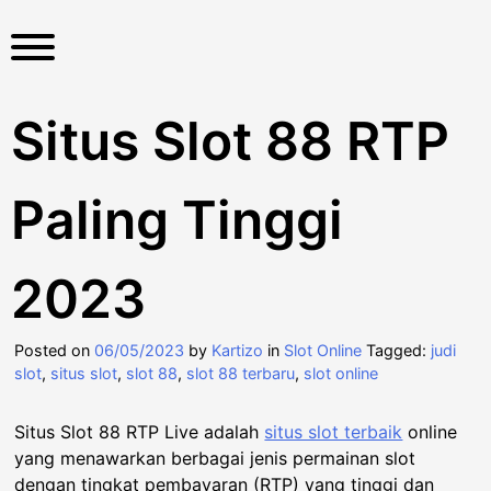
S
k
i
p
t
Situs Slot 88 RTP
o
c
o
Paling Tinggi
n
t
e
2023
n
t
Posted on
06/05/2023
by
Kartizo
in
Slot Online
Tagged:
judi
slot
,
situs slot
,
slot 88
,
slot 88 terbaru
,
slot online
Situs Slot 88 RTP Live adalah
situs slot terbaik
online
yang menawarkan berbagai jenis permainan slot
dengan tingkat pembayaran (RTP) yang tinggi dan