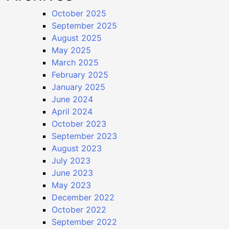
October 2025
a
September 2025
August 2025
v
May 2025
March 2025
i
February 2025
January 2025
g
June 2024
April 2024
a
October 2023
September 2023
t
August 2023
July 2023
i
June 2023
May 2023
o
December 2022
October 2022
n
September 2022