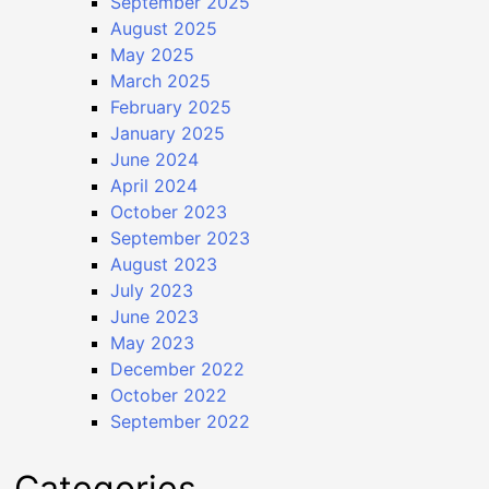
September 2025
August 2025
May 2025
March 2025
February 2025
January 2025
June 2024
April 2024
October 2023
September 2023
August 2023
July 2023
June 2023
May 2023
December 2022
October 2022
September 2022
Categories