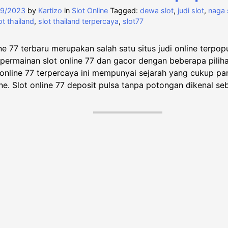
09/2023
by
Kartizo
in
Slot Online
Tagged:
dewa slot
,
judi slot
,
naga 
ot thailand
,
slot thailand terpercaya
,
slot77
ine 77 terbaru merupakan salah satu situs judi online terpop
ermainan slot online 77 dan gacor dengan beberapa piliha
 online 77 terpercaya ini mempunyai sejarah yang cukup pa
ine. Slot online 77 deposit pulsa tanpa potongan dikenal se
]