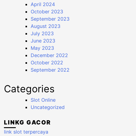
April 2024
October 2023
September 2023
August 2023
July 2023
June 2023
May 2023
December 2022
October 2022
September 2022
Categories
Slot Online
Uncategorized
LINKG GACOR
link slot terpercaya