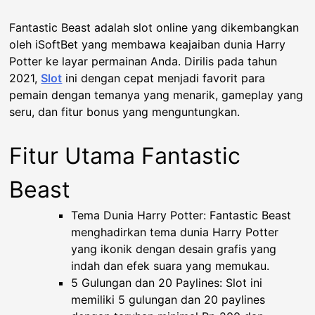
Fantastic Beast adalah slot online yang dikembangkan
oleh iSoftBet yang membawa keajaiban dunia Harry
Potter ke layar permainan Anda. Dirilis pada tahun
2021,
Slot
ini dengan cepat menjadi favorit para
pemain dengan temanya yang menarik, gameplay yang
seru, dan fitur bonus yang menguntungkan.
Fitur Utama Fantastic
Beast
Tema Dunia Harry Potter: Fantastic Beast
menghadirkan tema dunia Harry Potter
yang ikonik dengan desain grafis yang
indah dan efek suara yang memukau.
5 Gulungan dan 20 Paylines: Slot ini
memiliki 5 gulungan dan 20 paylines