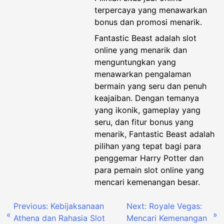
terpercaya yang menawarkan
bonus dan promosi menarik.
Fantastic Beast adalah slot
online yang menarik dan
menguntungkan yang
menawarkan pengalaman
bermain yang seru dan penuh
keajaiban. Dengan temanya
yang ikonik, gameplay yang
seru, dan fitur bonus yang
menarik, Fantastic Beast adalah
pilihan yang tepat bagi para
penggemar Harry Potter dan
para pemain slot online yang
mencari kemenangan besar.
Previous:
Kebijaksanaan
Next:
Royale Vegas:
P
Athena dan Rahasia Slot
Mencari Kemenangan