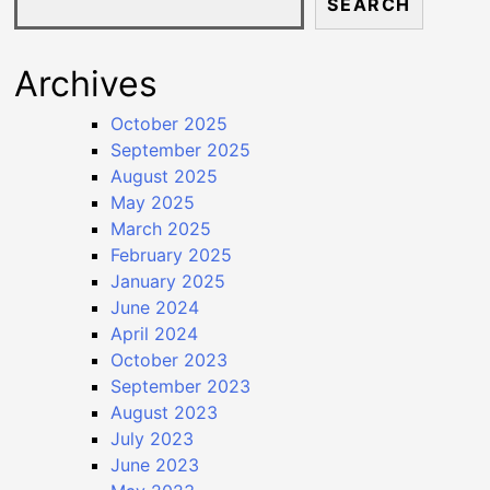
SEARCH
a
Archives
v
October 2025
i
September 2025
August 2025
g
May 2025
March 2025
a
February 2025
January 2025
t
June 2024
April 2024
i
October 2023
September 2023
o
August 2023
July 2023
n
June 2023