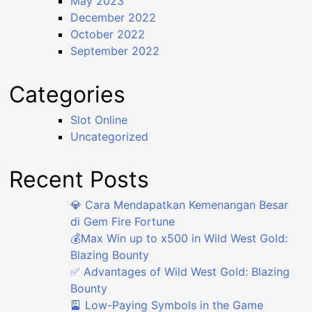
May 2023
December 2022
October 2022
September 2022
Categories
Slot Online
Uncategorized
Recent Posts
💎 Cara Mendapatkan Kemenangan Besar
di Gem Fire Fortune
💰Max Win up to x500 in Wild West Gold:
Blazing Bounty
✅ Advantages of Wild West Gold: Blazing
Bounty
🎴 Low-Paying Symbols in the Game