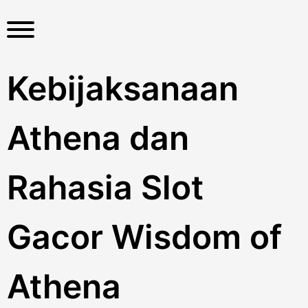
S
k
i
p
t
Kebijaksanaan
o
c
o
Athena dan
n
t
e
Rahasia Slot
n
t
Gacor Wisdom of
Athena