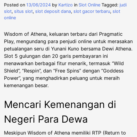
Posted on
13/06/2024
by
Kartizo
in
Slot Online
Tagged:
judi
slot
,
situs slot
,
slot deposit dana
,
slot gacor terbaru
,
slot
online
Wisdom of Athena, keluaran terbaru dari Pragmatic
Play, mengundang para penjudi online untuk merasakan
petualangan seru di Yunani Kuno bersama Dewi Athena.
Slot 5 gulungan dan 20 garis pembayaran ini
menawarkan berbagai fitur menarik, termasuk “Wild
Shield”, “Respin”, dan “Free Spins” dengan “Goddess
Power”, yang menghadirkan peluang untuk meraih
kemenangan besar.
Mencari Kemenangan di
Negeri Para Dewa
Meskipun Wisdom of Athena memiliki RTP (Return to