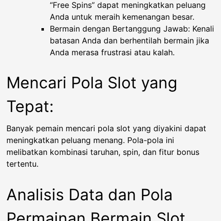
“Free Spins” dapat meningkatkan peluang
Anda untuk meraih kemenangan besar.
Bermain dengan Bertanggung Jawab: Kenali
batasan Anda dan berhentilah bermain jika
Anda merasa frustrasi atau kalah.
Mencari Pola Slot yang
Tepat:
Banyak pemain mencari pola slot yang diyakini dapat
meningkatkan peluang menang. Pola-pola ini
melibatkan kombinasi taruhan, spin, dan fitur bonus
tertentu.
Analisis Data dan Pola
Permainan Bermain Slot