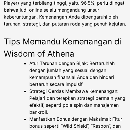
Player) yang terbilang tinggi, yaitu 96,5%, perlu diingat
bahwa judi online selalu mengandung unsur
keberuntungan. Kemenangan Anda dipengaruhi oleh
taruhan, strategi, dan putaran roda yang penuh kejutan.
Tips Memandu Kemenangan di
Wisdom of Athena
Atur Taruhan dengan Bijak: Bertaruhlah
dengan jumlah yang sesuai dengan
kemampuan finansial Anda dan hindari
bertaruh secara impulsif.
Strategi Cerdas Membawa Kemenangan:
Pelajari dan terapkan strategi bermain yang
efektif, seperti pola spin dan manajemen
bankroll.
Manfaatkan Bonus dengan Maksimal: Fitur
bonus seperti “Wild Shield”, “Respon”, dan