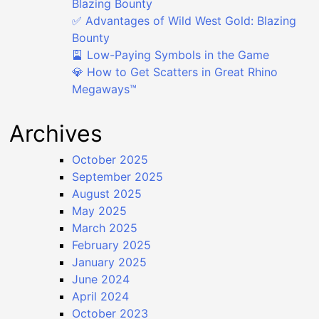
Blazing Bounty
✅ Advantages of Wild West Gold: Blazing
Bounty
🎴 Low-Paying Symbols in the Game
💎 How to Get Scatters in Great Rhino
Megaways™
Archives
October 2025
September 2025
August 2025
May 2025
March 2025
February 2025
January 2025
June 2024
April 2024
October 2023