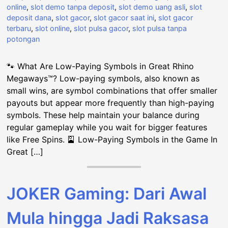
online
,
slot demo tanpa deposit
,
slot demo uang asli
,
slot
deposit dana
,
slot gacor
,
slot gacor saat ini
,
slot gacor
terbaru
,
slot online
,
slot pulsa gacor
,
slot pulsa tanpa
potongan
🐾 What Are Low-Paying Symbols in Great Rhino
Megaways™? Low-paying symbols, also known as
small wins, are symbol combinations that offer smaller
payouts but appear more frequently than high-paying
symbols. These help maintain your balance during
regular gameplay while you wait for bigger features
like Free Spins. 🎴 Low-Paying Symbols in the Game In
Great […]
JOKER Gaming: Dari Awal
Mula hingga Jadi Raksasa