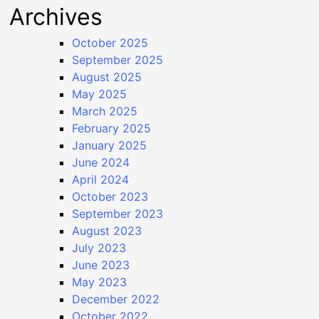
t
Archives
s
October 2025
September 2025
n
August 2025
May 2025
a
March 2025
February 2025
v
January 2025
June 2024
i
April 2024
October 2023
g
September 2023
August 2023
a
July 2023
June 2023
t
May 2023
December 2022
i
October 2022